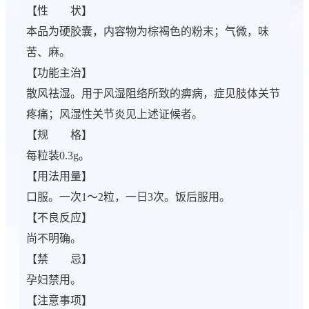
【性 状】
本品为硬胶囊，内容物为棕褐色的粉末；气微，味
苦、麻。
【功能主治】
散风祛湿。用于风湿阻络所致的痹病，症见肢体关节
疼痛；风湿性关节炎见上述证候者。
【规 格】
每粒装0.3g。
【用法用量】
口服。一次1～2粒，一日3次。饭后服用。
【不良反应】
尚不明确。
【禁 忌】
孕妇禁用。
【注意事项】