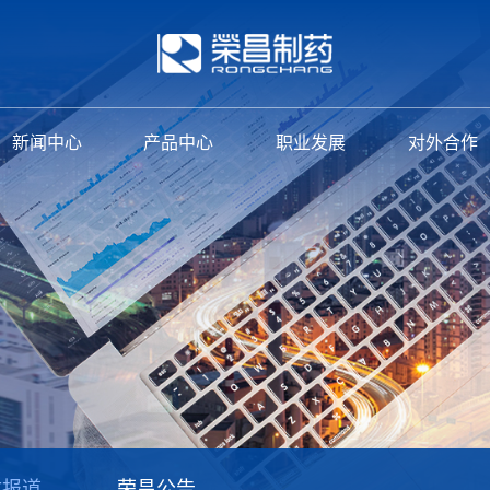
新闻中心
产品中心
职业发展
对外合作
体报道
荣昌公告