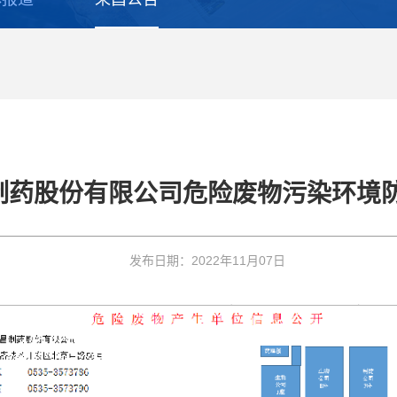
制药股份有限公司危险废物污染环境
发布日期：
2022年11月07日