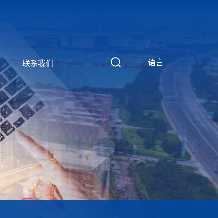
语言
联系我们