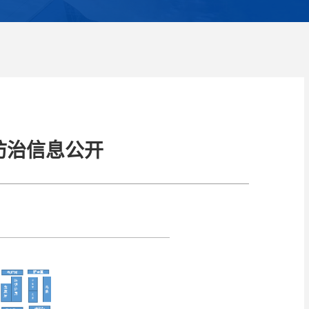
防治信息公开