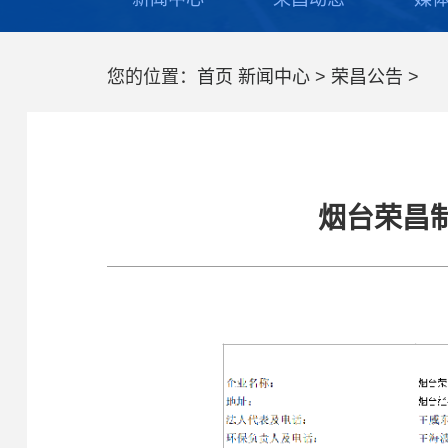
您的位置：
首页
新闻中心
>
荣昌公告
>
烟台荣昌